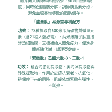
腸胃向大腦傳遞飢餓信號，達到自然飽腹
感；同時促進脂肪分解，調節胰島素分泌，
避免血糖暴增導致的脂肪儲存。
「能量肽」易源堂專利配方
功效：
78種提取自600米深海礦物質微量元
素（含21種人體必需），納米級離子肽直接
滲透細胞膜，直標補給人體免疫力，促進身
體新陳代謝，調理亞健康。
「緊緻肽」乙醯六肽-3、三肽-1
功效：
融合海淤泥提取物、奧海藻提取物與
珍珠提取物，作用於皮膚抗衰老、抗氧化，
確保瘦下來的同時，肌膚依然緊緻有彈性、
不鬆弛。