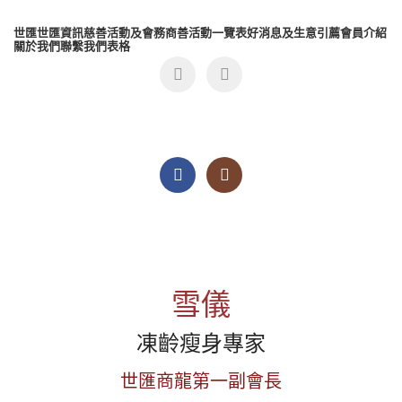
世匯
世匯資訊
慈善活動及會務
商善活動一覽表
好消息及生意引薦
會員介紹
關於我們
聯繫我們
表格
雪儀
凍齡瘦身專家
世匯商龍第一副會長