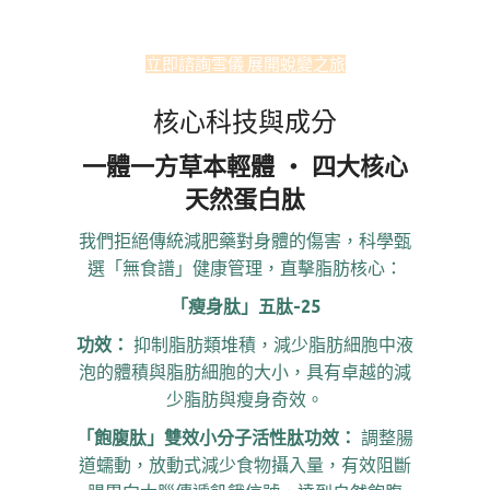
立即諮詢雪儀 展開蛻變之旅
核心科技與成分
一體一方草本輕體 ‧ 四大核心
天然蛋白肽
我們拒絕傳統減肥藥對身體的傷害，科學甄
選「無食譜」健康管理，直擊脂肪核心：
「瘦身肽」五肽-25
功效：
抑制脂肪類堆積，減少脂肪細胞中液
泡的體積與脂肪細胞的大小，具有卓越的減
少脂肪與瘦身奇效。
「飽腹肽」雙效小分子活性肽
功效：
調整腸
道蠕動，放動式減少食物攝入量，有效阻斷