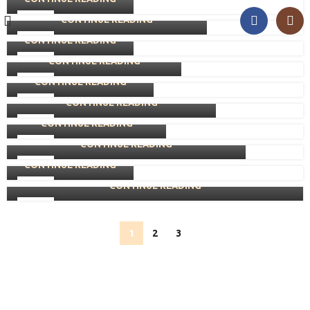
世匯籃球賽2026
05
CONTINUE READING
世匯×尚晉×樂行業務交流
30
8 月
CONTINUE READING
世匯第五屆就職典禮
30
3 月
CONTINUE READING
國際商龍交流會第七屆就職典禮
29
3 月
CONTINUE READING
世界大同老友記慶中秋
16
1 月
CONTINUE READING
以愛分享音樂 ❤🫶幫助毛守救援 💜💖
16
12 月
CONTINUE READING
世匯內會
「明亮未來」 大型社區基層兒童視力篩查 及 近
06
11 月
CONTINUE READING
視控制眼鏡資助計劃
12
10 月
CONTINUE READING
15
9 月
CONTINUE READING
09
8 月
8 月
1
2
3